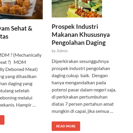
Prospek Industri
am Sehat &
Makanan Khususnya
tas
Pengolahan Daging
by
Admin
MDM ? (Mechanically
Diperkirakan sesungguhnya
eat ?) MDM
prospek industri pengolahan
lly Deboned Meat)
daging cukup baik. Dengan
ng yang dihasilkan
hanya mengandalkan pada
han daging yang
potensi pasar dalam negeri saja,
atulang setelah
di perkirakan pertumbuhan
eboning melalui
diatas 7 persen pertahun amat
mekanis. Hampir …
mungkin di capai, jika semua …
READ MORE