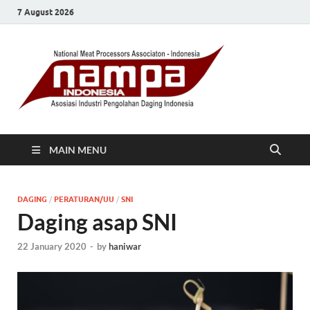
7 August 2026
MAIN MENU
DAGING
/
PERATURAN/UU
/
SNI
Daging asap SNI
22 January 2020
-
by
haniwar